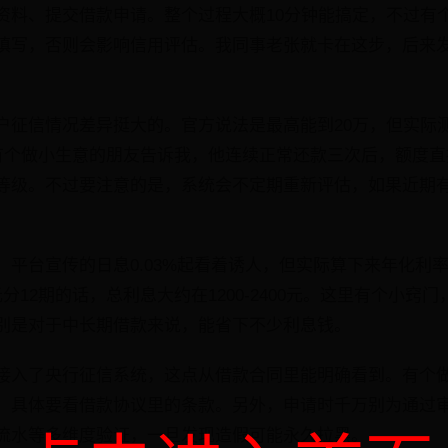
资料、提交借款申请。整个过程大概10分钟能搞定，不过有
填写，否则会影响信用评估。我同事老张就卡在这步，后来
户征信情况差异挺大的。官方说法是最高能到20万，但实际
区间。有个做小生意的朋友告诉我，他连续正常还款三次后，额度
等级。不过要注意的是，系统会不定期重新评估，如果近期
平台宣传的日息0.03%起看着诱人，但实际算下来年化利率在1
分12期的话，总利息大约在1200-2400元。这里有个小窍
别是对于中长期借款来说，能省下不少利息钱。
接入了央行征信系统，这点从借款合同里能明确看到。有个
，具体要看借款协议里的条款。另外，申请时千万别为通过
流水等多维度验证，一旦发现造假可能永久拉黑。