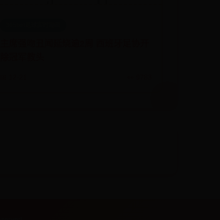
365bet足球实时动画
主席强吻丑闻延烧逾2周 西班牙足协开
除冠军教头
📅 12-21
👀 9783
erved.