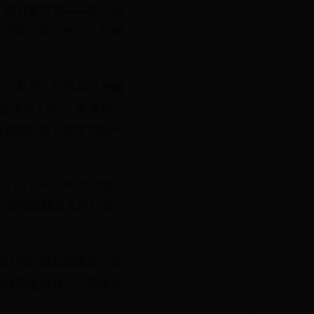
个细节要注意——手机运
发现是记混了密码，折腾
测试发现，首借用户普遍
直接涨到了8万，看来按
有逾期记录，额度可能不
0.95%-24%之间浮
门，选择等额本息还款会
做财务的朋友提醒我，提
审核而虚报收入，系统会