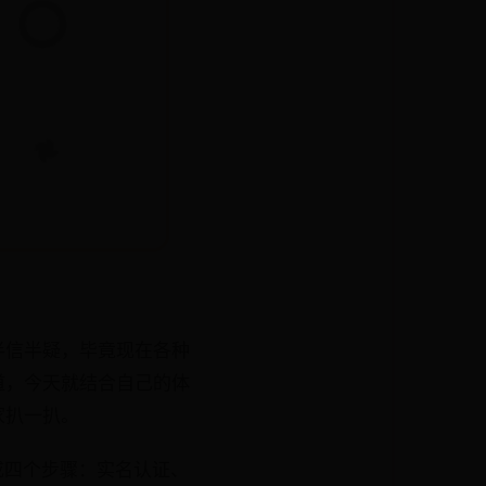
半信半疑，毕竟现在各种
道，今天就结合自己的体
家扒一扒。
成四个步骤：实名认证、