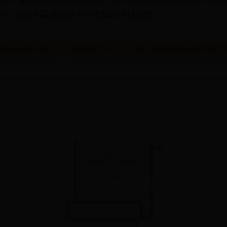
个好？2025年靠谱借款平台推荐及避坑指南
录音app排行榜
张震岳为什么这么黑？张震岳算是嘻哈歌手吗