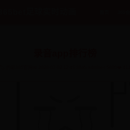
365bet足球实时动画
首页
365
录音app排行榜
🏷️ 约彩365官网
📅 2026-07-02 12:45:38
✍️ admin
👀 5680
❤️ 41