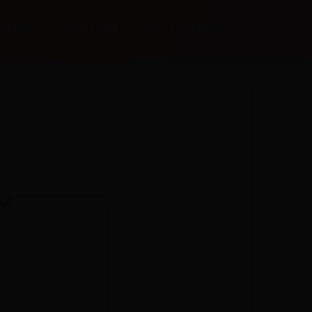
会被黑吗
约彩365官网
365bet足球实时动画
1