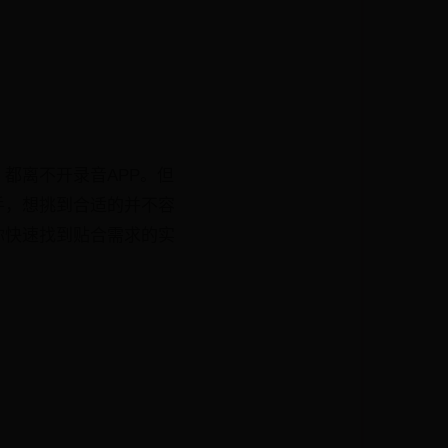
都离不开录音APP。但
手，想挑到合适的并不容
你快速找到贴合需求的实