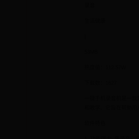
录音
生活健康
|
53MB
热度值：112.57W
下载数：1627
一键手机录音机是一款
和教学。它旨在帮助用
软件特色
1. 功能强大: 集录