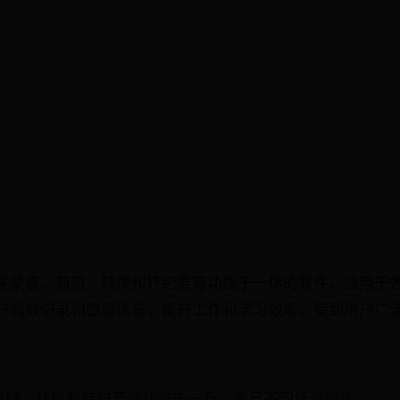
集录音、剪辑、转换和转纪要等功能于一体的软件，适用于
户高效记录和整理信息，提升工作和学习效率，受到用户广
音、剪辑、转换和转纪要等功能于一身，满足不同场景需求。