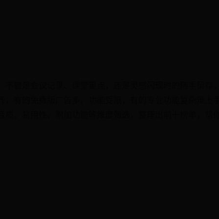
，不管是会议记录、课堂重点，还是灵感闪现时的随手留存，
齐，有的免费版广告多、功能受限，有的专业功能复杂难上
音质、易用性、附加功能等维度筛选，整理出前十榜单，帮