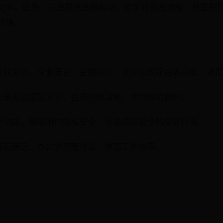
文字。此外，它还提供音频剪切、文字转语音功能，并重视
环境。
供录音转文字、专业录音、音频剪切、文字合成配音等功能，满
: 边录音边提取文字，音质流畅清晰，使用体验良好。
防监听功能，保障用户隐私安全，营造高效安全的交流环境。
用于备忘速记、办公学习等场景，提高工作效率。