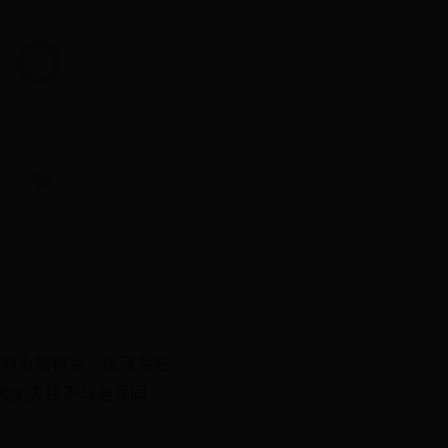
关羽为前将军，张飞为右
大丈夫终不与老兵同