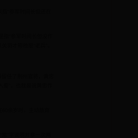
以指“参军时间长但还在
是指“参军时间长但没作
关羽才称他是“老兵”。
操留任了荆州官将，黄忠
入蜀”，也就是说黄忠作
在60余岁时，主动放弃
“常”字说明并非一次两