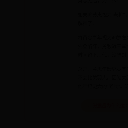
黄忠无后，为什么？
如果将黄忠视为“老将
解释了。
将黄忠享年视为40岁左
先登陷阵，勇毅冠三军
时间留下后代，没想到
总之，黄忠年龄究竟有
不会比关羽大。因为关
他年纪更大的“老兵”。
← 张震岳为什么这