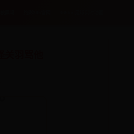
会被黑吗
约彩365官网
365bet足球实时动画
怪关羽骂他
5