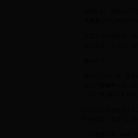
既然如此，关羽为何骂黄
基层或没什么作为的士
以尊老爱幼的传统、和关
为的老兵”，比不过“有
展开全文
其次，刘表时代，黄忠
成为代理偏裨小将；赤
为一个普通随从的身份
如果黄忠真的高龄去世
原先职务，请战入蜀搏
在攻蜀过程中，黄忠“