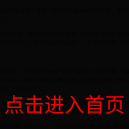
忠为“老兵”呢？其实，“老兵”可以指“年纪大的士兵”，也可
兵”。
羽的年龄、以及自诩“大丈夫”来说，他口中的“老兵”，明显
作为的大丈夫”。黄忠在投奔刘备之前，一直混迹于底层，所以
是中郎将，与刘表侄子刘磐一起镇守长沙；赤壁之战前，曹
壁之战后，刘备攻略荆州时黄忠投降，后来“忠遂委质，随从
入蜀，没有什么职务。
点击进入首页
，假设70岁去世，那么入蜀时黄忠大概60岁。那么，黄忠会
命，博取前程吗？不能说没有，只是很难让人相信。
常先登陷阵，勇毅冠三军”，有着独一无二的勇猛表现，其中的