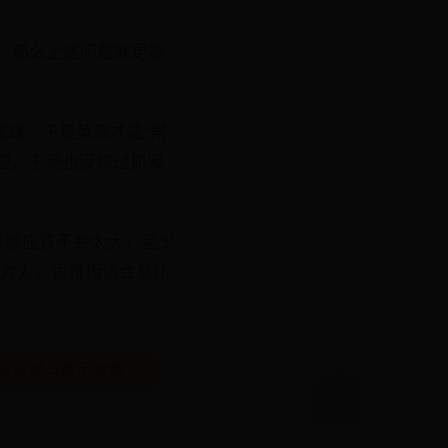
”，那么上述问题就更能
巅峰，于是黄忠才能“常
题，于是也没想过抓紧
年龄应该不会太大，至少
的为人，很难相信会骂比
实评测与使用攻略 →