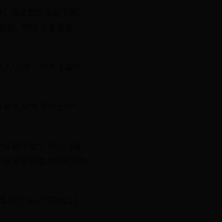
窝，最终箭伤崩裂而死，
足矣。望陛下善保龙
老人”形象。然而事实并
黄忠为“年老的士兵”
“冲穆好道”，常以《易
，似乎没有理由嘲讽黄忠
忠为“老兵”是在219