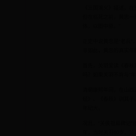
《三国演义》描述，在
但在临死之前，黄忠一
体，以图中原。”
正史中说黄忠是“老兵”
非如此，黄忠的真实年
首先，关羽爱读《春秋
吗？如果关羽不肯与“
清朝康熙年间，在山西
经》、《春秋》训其子
年纪大。
况且，“关侯祖墓碑记”
年，当时关羽60岁。