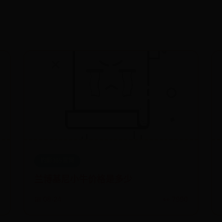
约彩365官网
兰博基尼小牛价格是多少
6
📅 08-24
👀 7990