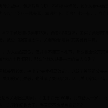
夷陵之战中，黄忠取胜心切，不料身中埋伏，被流矢射中肩
声长叹：“臣乃一武夫耳，幸遇陛下。臣今年七十有五，寿亦
，演义中黄忠自称享年75岁，两者相得益彰，坐实了黄忠的“
龄，被史书隐藏得太深，关羽骂他“老兵”其实另有深意。
》，为人虽然高傲，但并非不懂基本礼节，那么他会公开咒骂
年纪大的士兵”同列，那么他就欠缺最基本的做人准则了。
运城关羽老家，挖出了“关侯祖墓碑记”，记载了关羽祖父关审
。关羽的父亲关毅，也继承了关氏家风，因此关羽家风不错
还记载关羽出生时间，即生于西元160年，比刘备大一岁， 骂黄
这时，关羽年纪也大了，骂黄忠不也是骂自己吗？