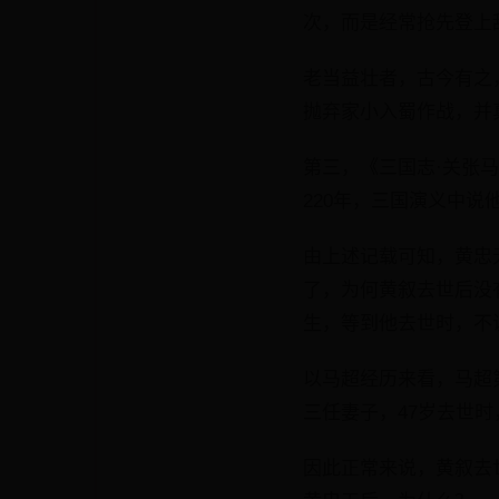
次，而是经常抢先登上
老当益壮者，古今有之
抛弃家小入蜀作战，并
第三，《三国志·关张
220年，三国演义中
由上述记载可知，黄忠
了，为何黄叙去世后没
生，等到他去世时，不
以马超经历来看，马超
三任妻子，47岁去世
因此正常来说，黄叙去