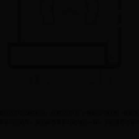
取得汉中之战胜利后，自称“汉中王”，随后论功行赏，任命
黄忠为后将军。关羽获悉黄忠与他地位一样，于是愤怒地说“