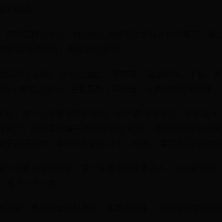
敌方城墙。
，但毕竟极为罕见，再强的人也敌不过岁月这把杀猪刀。那么
真能“常先登陷阵，勇毅冠三军”吗？
马黄赵传》记载：汉中之战后，“明年卒，追谥刚侯。子叙，早
说他死于夷陵之战中，后者是为了再突出一下黄忠的老将风采。
无后，唯一儿子黄徐早年去世。但所谓“不孝有三，无后最大
有再生？虽然黄忠属于关羽眼里的“老兵”，但以他的身份来
说子孙满堂吧，至少也有那么几个。因此，“黄忠无后”的原
第一任妻儿全部被杀，第二任妻子被张鲁送人、儿子被杀死
时，留下一子一女。
世之后，黄忠完全可以再生，或娶妾再生，总之应该有办法