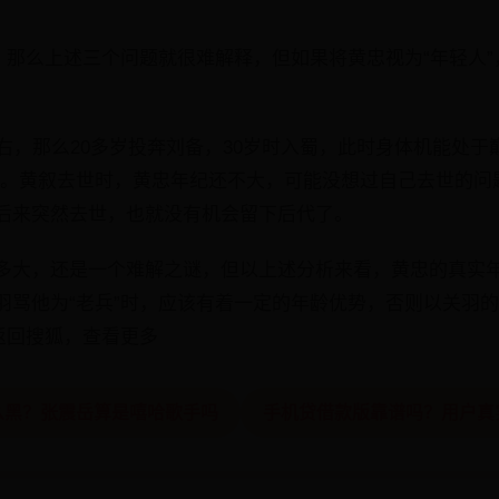
”，那么上述三个问题就很难解释，但如果将黄忠视为“年轻人
右，那么20多岁投奔刘备，30岁时入蜀，此时身体机能处于
”。黄叙去世时，黄忠年纪还不大，可能没想过自己去世的问
后来突然去世，也就没有机会留下后代了。
多大，还是一个难解之谜，但以上述分析来看，黄忠的真实
羽骂他为“老兵”时，应该有着一定的年龄优势，否则以关羽
返回搜狐，查看更多
么黑？张震岳算是嘻哈歌手吗
手机贷借款版靠谱吗？用户真