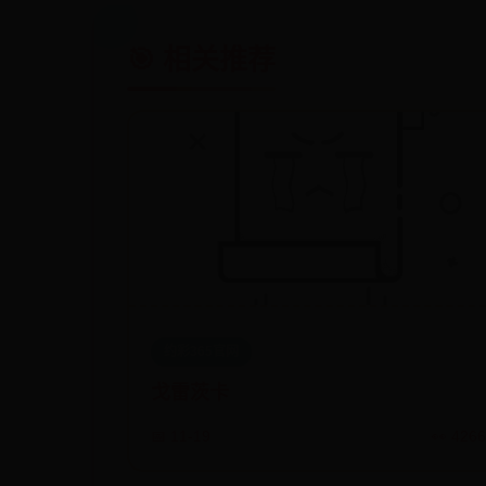
🎯 相关推荐
约彩365官网
戈雷茨卡
📅 11-19
👀 426