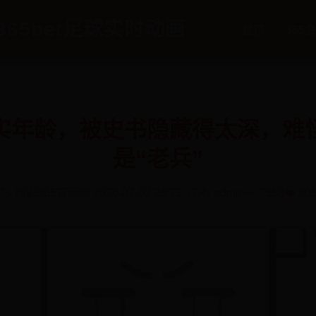
365bet足球实时动画
首页
365
实年龄，被史书隐藏得太深，难
是“老兵”
🏷️ 约彩365官网
📅 2026-07-02 23:23:12
✍️ admin
👀 7558
❤️ 90