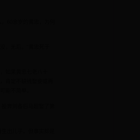
，60余岁的黄忠，为何
没，无后。”黄忠死于
”，如果黄忠七老八十
说，肯定不缺钱娶妾或再
因可能不简单。
，投奔刘备后马超娶了第
再生出儿子。但事实却是