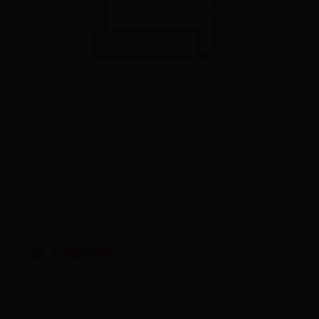
365bet足球实时动画
qq空间怎么设置三天可见
📅 02-14
👀 964
🎁 友情链接