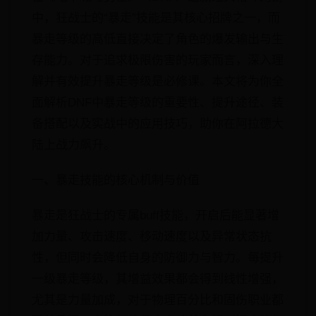
中，狂战士的“暴走”技能是其核心招牌之一，而
暴走等级的高低直接决定了角色的爆发输出与生
存能力。对于追求极限伤害的玩家而言，深入理
解并有效提升暴走等级是必修课。本文将为你全
面解析DNF中暴走等级的重要性、提升途径、装
备搭配以及实战中的应用技巧，助你在阿拉德大
陆上战力飙升。
一、暴走技能的核心机制与价值
暴走是狂战士的专属buff技能，开启后能显著增
加力量、攻击速度、移动速度以及异常状态抗
性，但同时会降低自身的防御力与智力。每提升
一级暴走等级，其增益效果都会得到线性增强，
尤其是力量加成，对于物理百分比和固伤职业都