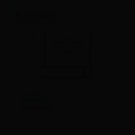
🎯 相关推荐
约彩365官网
美版苹果卡贴
📅 09-03
👀 8260