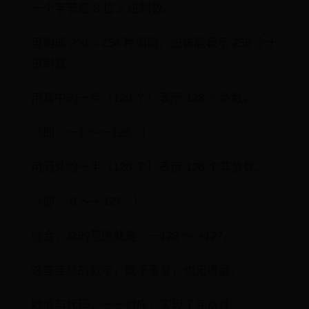
一个字节是 8 位 2 进制数。
可构成 2^8 = 256 种编码，应该能表示 256 个十
进制数。
用其中的一半（128 个）表示 128 个负数。
（即：－1 ～－128。）
用另外的一半（128 个）表示 128 个非负数。
（即： 0 ～＋127。）
综合，总的范围就是：－128 ～ +127。
这些连续的数字，既不重复，也无遗漏。
数值与代码，一一对应，实现了完备性。