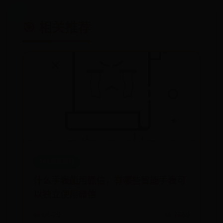
🎯 相关推荐
365会被黑吗
什么手表能用微信，有哪些智能手表可
以独立使用微信
📅 06-29
👀 7689