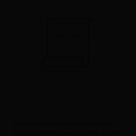
昨日落幕的2025年中国北京国际武术大赛上，
来自39个国家和地区的650名武者齐聚月坛体育