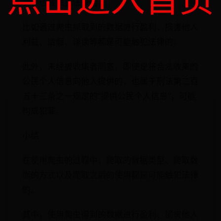
点击进入首页
当，也会触犯法律的。
比如通过爬虫抓取到的数据进行盈利、损害他人
利益、造假、诽谤等都是可能触犯法律的。
此外，未经被收集者同意，即使是将合法收集的
公民个人信息向他人提供的，也属于刑法第二百
五十三条之一规定的“提供公民个人信息”，可能
构成犯罪。
小结
在使用爬虫的过程中，爬取的数据类型、爬取数
据的方式以及爬取之后的使用都是可能触犯法律
的。
其中，使用爬虫得到的数据进行盈利、损害他人