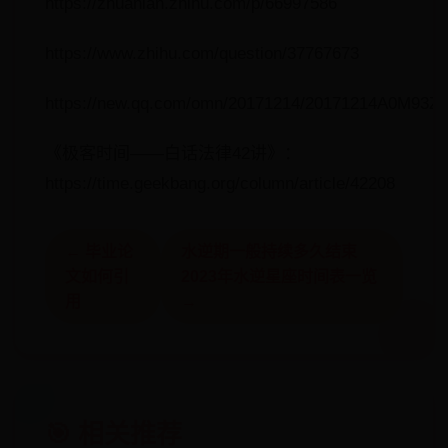
https://zhuanlan.zhihu.com/p/66997586
https://www.zhihu.com/question/37767673
https://new.qq.com/omn/20171214/20171214A0M93Z.
《极客时间——白话法律42讲》：
https://time.geekbang.org/column/article/42208
← 毕业论
水逆期一般持续多久结束
文如何引
2023年水逆星座时间表一览
用
→
🎯 相关推荐