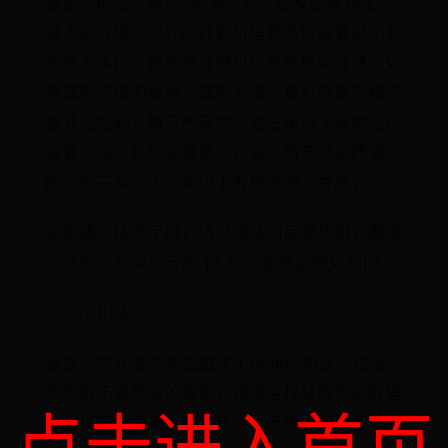
根据《刑法》第285条第二款：违反国家规定，
侵入前款规定以外的计算机信息系统或者采用其
他技术手段，获取该计算机信息系统中存储、处
理或者传输的数据，或者对该计算机信息系统实
施非法控制，情节严重的，处三年以下有期徒刑
或者拘役，并处或者单处罚金；情节特别严重
的，处三年以上七年以下有期徒刑，并处罚金。
企图通过技术手段，绕过网站的反爬机制，都属
于《刑法》中规定的"侵入"，都是要被处罚的。
怎么用犯法？
很多公司开发的爬虫遵守了Robots协议，也没
有爬取不该爬取的数据，难道这样获取到的数据
就可以随便使用了吗？其实也不是，如果使用不