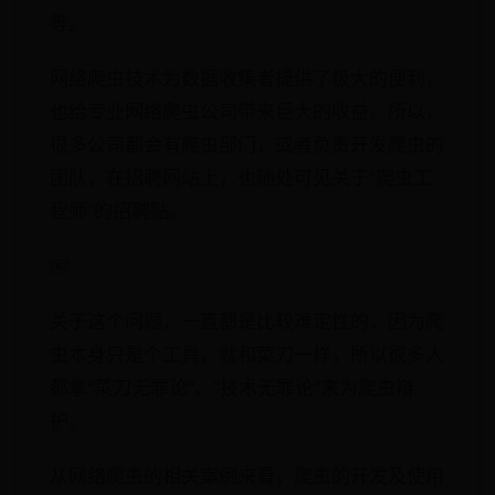
等。
网络爬虫技术为数据收集者提供了极大的便利，
也给专业网络爬虫公司带来巨大的收益。所以，
很多公司都会有爬虫部门，或者负责开发爬虫的
团队，在招聘网站上，也随处可见关于"爬虫工
程师"的招聘贴。
￼
关于这个问题，一直都是比较难定性的，因为爬
虫本身只是个工具，就和菜刀一样，所以很多人
都拿"菜刀无罪论"、"技术无罪论"来为爬虫辩
护。
从网络爬虫的相关案例来看，爬虫的开发及使用