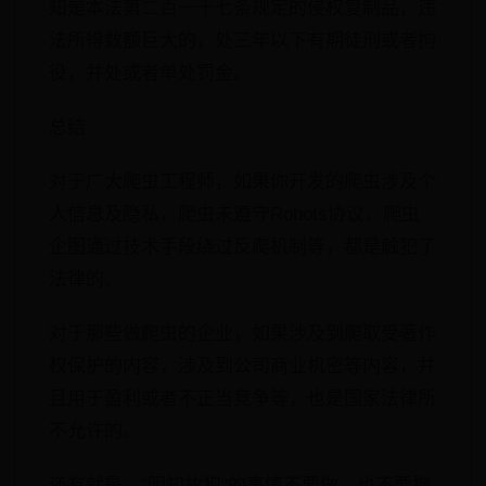
知是本法第二百一十七条规定的侵权复制品，违
法所得数额巨大的，处三年以下有期徒刑或者拘
役，并处或者单处罚金。
总结
对于广大爬虫工程师，如果你开发的爬虫涉及个
人信息及隐私，爬虫未遵守Robots协议，爬虫
企图通过技术手段绕过反爬机制等，都是触犯了
法律的。
对于那些做爬虫的企业，如果涉及到爬取受著作
权保护的内容，涉及到公司商业机密等内容，并
且用于盈利或者不正当竞争等，也是国家法律所
不允许的。
还有就是，"明知故犯"的事情不要做，也不要抱