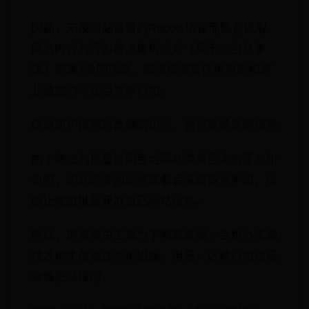
因此，无视网站设置的Robots协议而随意抓取
网站内容的行为将涉嫌构成对《反不正当竞争
法》的第2条的违反，即违反诚实信用原则和商
业道德的不正当竞争行为。
绕过防护措施对数据的访问，强行突破反爬措施
由于爬虫的批量访问会给网站带来巨大的压力和
负担，因此许多网站经营者会采取技术手段，以
阻止爬虫批量获取自己网站信息。
所以，很多爬虫工具为了爬取数据，会想办法通
过各种手段绕过防护措施，但是，这种行为也是
会触犯法律的。