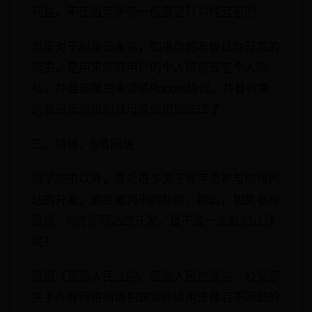
利益、不正当竞争等一般都是针对经营者的。
但是对于程序员来说，如果你的老板让你开发的
爬虫，是用来爬取用户的个人信息或者个人隐
私，并且该爬虫未遵循Robots协议、并且有意
的躲避反爬机制就可能触犯到法律了。
三、赌博、S情网站
除了爬虫以外，最近很多关于程序员参与赌博网
站的开发，最终被判刑的新闻，那么，如果参与
赌博、S情等网站的开发，是不是一定触犯法律
呢？
根据《最高人民法院、最高人民检察院、公安部
关于办理网络赌博犯罪案件适用法律若干问题的