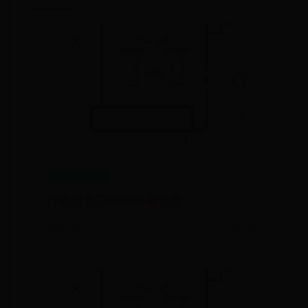
约彩365官网
传奇世界召唤神兽属性表
📅 07-02
👀 451