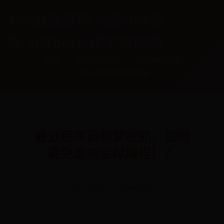
365会被黑吗-约彩365官
网-365bet足球实时动画
首页
365会被黑吗
约彩365官网
365bet足球实时动画
最近程序员频繁被抓，如何
避免面向监狱编程！？
🏷️ 约彩365官网
📅 2025-08-03 11:34:03
✍️ admin
👀 3476
❤️ 808