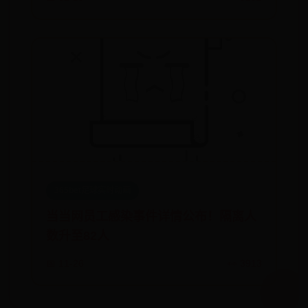
365bet足球实时动画
当当网员工感染事件详情公布！隔离人
数升至82人
📅 11-26
👀 3913