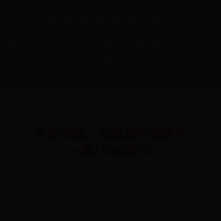
365会被黑吗-约彩365官
网-365bet足球实时动画
首页
365会被黑吗
约彩365官网
365bet足球实时动画
王者荣耀，如何最快速攒齐
一套150级铭文
🏷️ 约彩365官网
📅 2026-02-05 04:51:02
✍️ admin
👀 1559
❤️ 133