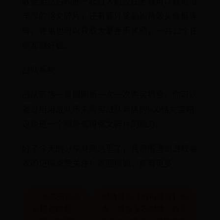
收徒弟然后和他一起打人机过任务就可以获取很
丰厚的铭文碎片，还有额外奖励如特效头像框等
等，徒弟也可以获取大量金币奖励，一共13个任
务都很好做。
战队系统
战队商店一星期刷新一次一次购买机会，你可以
通过用用战队币来购买战队商店的500铭文宝箱
这也是一个额外或得铭文碎片的地方。
好了今天的分享就到这里了，我是慢漫说游戏喜
欢的记得点赞关注！返回搜狐，查看更多
← 长款开衫怎
燃烧意志【和布鲁克】加
么搭最时髦？
点、装备宝石附魂，好不