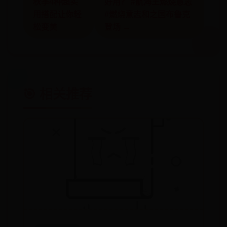
秋季4种超实
好用？ #航海王燃烧意志
用搭配让你轻
#燃烧意志和之国布鲁克
松变美
登场 →
🎯 相关推荐