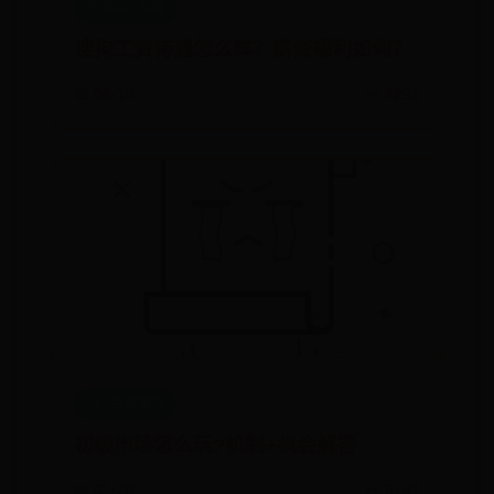
约彩365官网
搜狗工资待遇怎么样？薪资福利如何？
📅 08-10
👀 9291
365会被黑吗
初级市场怎么玩?机制+机会解答
📅 01-28
👀 5192