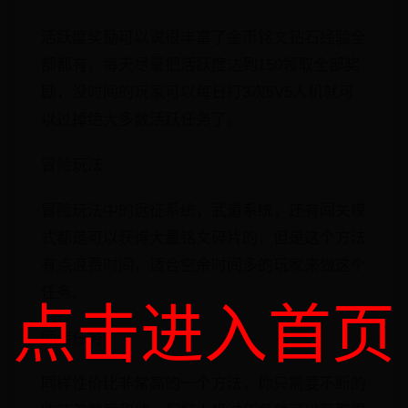
活跃度奖励可以说很丰富了金币铭文钻石经验全
部都有，每天尽量把活跃度达到150领取全部奖
励，没时间的玩家可以每日打3次5V5人机就可
以过掉绝大多数活跃任务了。
冒险玩法
冒险玩法中的远征系统，武道系统，还有闯关模
式都是可以获得大量铭文碎片的，但是这个方法
有点浪费时间，适合空余时间多的玩家来做这个
任务。
点击进入首页
师徒任务
同样性价比非常高的一个方法，你只需要不断的