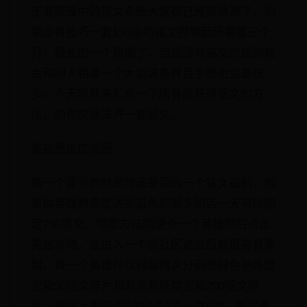
王者荣耀中的铭文系统大家都已经很熟悉了，如
果没有技巧一套150级的铭文攒够起码需要三个
月，很长的一个周期了。但是没有铭文的话你就
会和别人相差一个大剑装备并且手感也会差很
多，今天我就来汇总一下所有能获得铭文的方
法，助你快速凑齐一套铭文。
英雄熟练度奖励
第一个要说的就是隐藏最深的一个铭文福利，如
果你英雄熟练度达到蓝色的够多的话一天可以固
定750铭文。领取方法随便点一个英雄然后点击
英雄攻略，会进入一个微社区进去后就很容易看
到，每一个英雄可以领取两次分别是绿色熟练度
宝箱50铭文碎片和蓝色熟练度宝箱200铭文碎
片。每日上限蓝色3次绿色3次一共6次。所以最