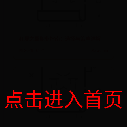
狂暴之翼职业指南：选择与策略详解
📅 2026-07-21
✍️ admin
点击进入首页