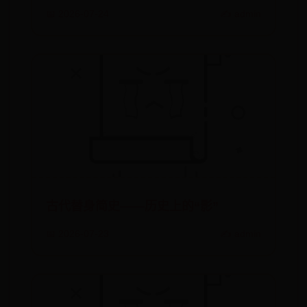
📅 2026-07-24
✍️ admin
古代替身简史——历史上的“影”
📅 2026-07-23
✍️ admin