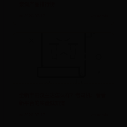
亲润产品排行榜
📅 2026-07-17
✍️ admin
全新丰田汉兰达怎么样？老司机：看看
新平台的底盘就知道
📅 2026-07-17
✍️ admin