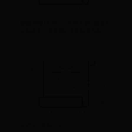
警惕“钓鱼”陷阱：以色列多部门遭遇定
向网络攻击 专家呼吁筑牢数字防线
📅 2026-07-24
✍️ admin
皮试多久重做一次