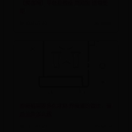
【美高梅】平台是假投 資陷阱 提領受
阻
📅 2026-07-20
✍️ admin
炸蚕蛹需要多久才熟 炸蚕蛹的做法，蚕
蛹油炸怎么做
📅 2026-07-20
✍️ admin