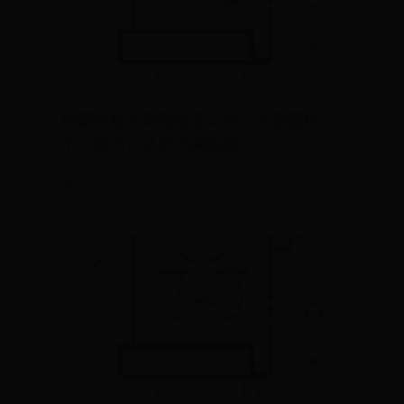
炒菜总是出现粘锅怎么办？大厨教你一
个小技巧，从此不再粘锅！
📅 2026-07-19
✍️ admin