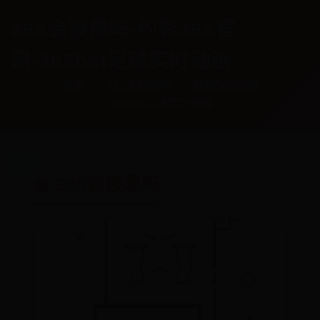
365会被黑吗-约彩365官
网-365bet足球实时动画
首页
365会被黑吗
约彩365官网
365bet足球实时动画
🎀 365会被黑吗