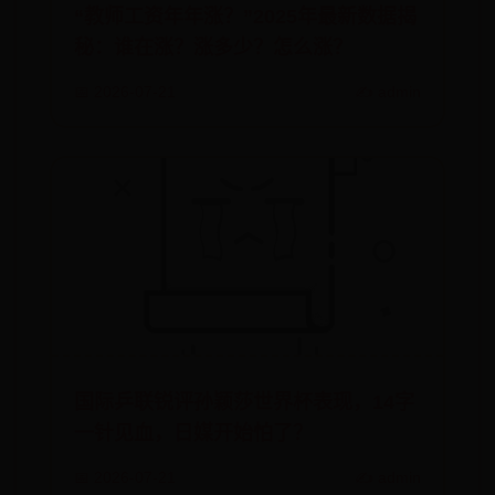
“教师工资年年涨？”2025年最新数据揭
秘：谁在涨？涨多少？怎么涨？
📅 2026-07-21
✍️ admin
国际乒联锐评孙颖莎世界杯表现，14字
一针见血，日媒开始怕了？
📅 2026-07-21
✍️ admin