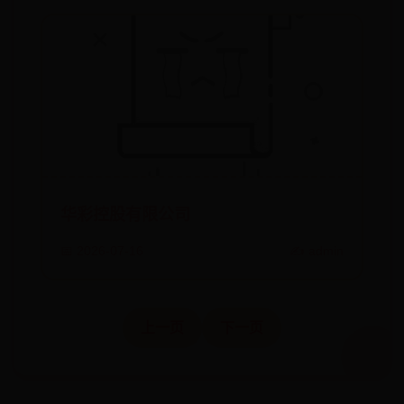
华彩控股有限公司
📅 2026-07-16
✍️ admin
上一页
下一页