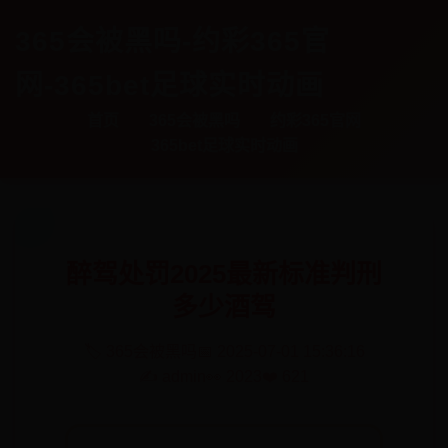
365会被黑吗-约彩365官
网-365bet足球实时动画
首页
365会被黑吗
约彩365官网
365bet足球实时动画
醉驾处罚2025最新标准判刑
多少酒驾
🏷️ 365会被黑吗
📅 2025-07-01 15:36:16
✍️ admin
👀 2023
❤️ 621