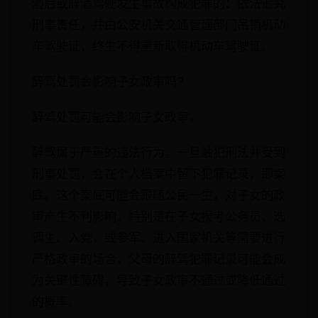
酒后或醉酒驾驶发生事故构成犯罪的：依法追究
刑事责任，并由公安机关交通管理部门吊销机动
车驾驶证，终生不得重新取得机动车驾驶证。
醉驾处罚会影响子女政审吗?
醉驾处罚可能会影响子女政审。
醉驾属于严重的违法行为，一旦触犯刑法并受到
刑事处罚，会在个人档案中留下犯罪记录，即案
底。这个案底可能会跟随公民一生，对子女的政
审产生不利影响。特别是在子女报考公务员、选
调生、入党，或参军、进入国家机关等需要进行
严格政审的场合，父母的醉驾犯罪记录可能会成
为关键性障碍，导致子女政审不通过或降低通过
的概率。