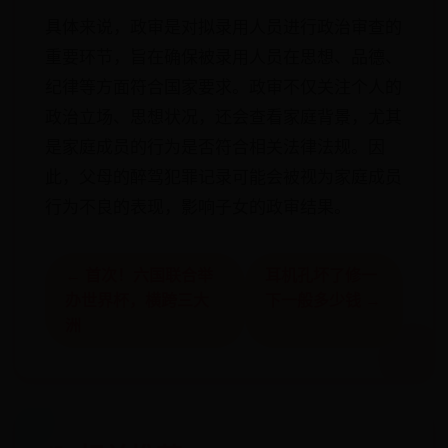
具体来说，政审是对拟录用人员进行政治审查的
重要环节，旨在确保被录用人员在思想、品德、
纪律等方面符合国家要求。政审不仅关注个人的
政治立场、思想状况，还会查看家庭背景，尤其
是家庭成员的行为是否符合相关法律法规。因
此，父母的醉驾犯罪记录可能会被视为家庭成员
行为不良的表现，影响子女的政审结果。
← 首次！六国联合举
耳机孔坏了修一
办世界杯，横跨三大
下一般多少钱 →
洲