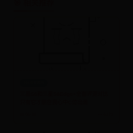
🎯 相关推荐
365会被黑吗
三星S6和三星S6Edge+全面评测对比
只有它才能在我心中C位出道
📅 06-30
👀 6273