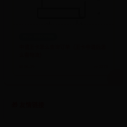
365bet足球实时动画
申请王卡怎么查询订单（王卡申请后怎
么看物流）
📅 06-29
👀 2279
🎁 友情链接