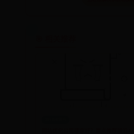
🎯 相关推荐
365会被黑吗
网站优化公司哪家好？重点推荐前沿AI