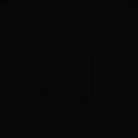
365会被黑吗
固态硬盘如何4K对齐？详细教程与注