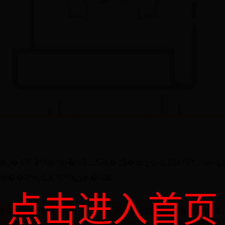
Œæ„� EF å°†æ ¹æ�®å…¶éš�ç§�æ”¿ç­–ä¸Žå¢ƒå†…å¤–çš
æ��äº¤çš„ä¸ªäººä¿¡æ�¯ã€‚
点击进入首页
级后想换回XP？看这一
[无损专辑]《大师集 26 赵良山 埙专辑 (20
难题！
Version)》1997/Hi-Res/FLAC分轨/B