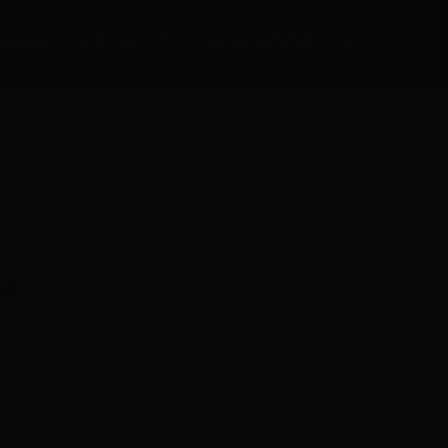
会被黑吗
约彩365官网
365bet足球实时动画
 522