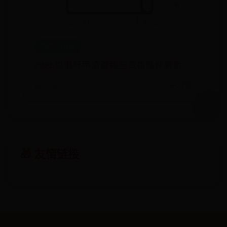
约彩365官网
2025世俱杯申请流程与资格条件解析
📅 07-27
👀 2734
🎁 友情链接