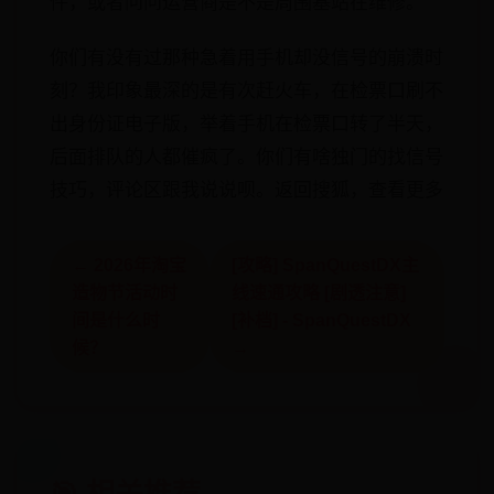
件，或者问问运营商是不是周围基站在维修。
你们有没有过那种急着用手机却没信号的崩溃时
刻？我印象最深的是有次赶火车，在检票口刷不
出身份证电子版，举着手机在检票口转了半天，
后面排队的人都催疯了。你们有啥独门的找信号
技巧，评论区跟我说说呗。返回搜狐，查看更多
← 2026年淘宝
[攻略] SpanQuestDX主
造物节活动时
线速通攻略 [剧透注意]
间是什么时
[补档] - SpanQuestDX
候？
→