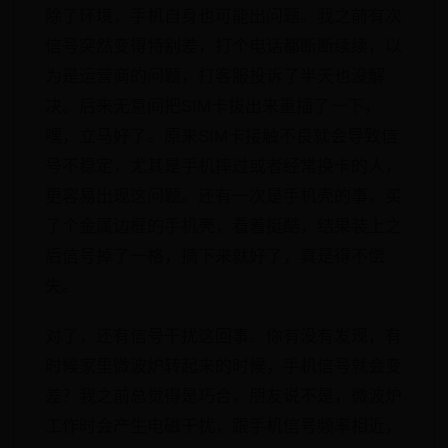
除了环境，手机自身也可能出问题。我之前有次
信号突然变得特别差，打个电话都断断续续，以
为是运营商的问题，打客服投诉了半天也没解
决。后来无意间把SIM卡拔出来重插了一下，
嘿，立马好了。原来SIM卡接触不良就会导致信
号不稳定，尤其是手机摔过或者经常换卡的人，
更容易出现这问题。还有一次是手机壳的事，买
了个金属边框的手机壳，看着挺酷，结果装上之
后信号掉了一格，摘下来就好了，真是得不偿
失。
对了，还有信号干扰这回事。你有没有发现，有
时候家里微波炉转起来的时候，手机信号就会变
差？我之前总觉得是巧合，朋友说不是，微波炉
工作时会产生电磁干扰，跟手机信号频率相近，