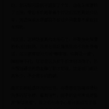
的，忽闪忽闪最后干脆变了个叉。站在车库里转
了三圈，举着手机跟举着个对讲机似的到处找信
号，旁边保安大哥都忍不住过来问我是不是在找
车钥匙。
说实话，这种场景真的太闹心了。不是在电梯里
刷不出付款码，就是在商场角落里接不到外卖电
话，每次都得跟对方喊“喂喂喂，你再说一遍”，
尴尬得不行。以前总以为是手机太旧该换了，后
来跟做通信的朋友聊了聊才知道，这里面门道还
真不少，不全是手机的锅。
最常见的就是环境挡信号。你看那些玻璃幕墙特
别多的写字楼，看着洋气，对手机信号来说简直
是“铜墙铁壁”。我之前在市中心那种高档写字楼