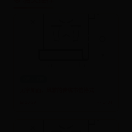
🎯 相关推荐
约彩365官网
见字如面，风雅的传统书信格式
📅 10-29
👀 1484