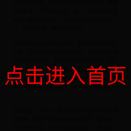
就会互相影响。还有那种密集的电子市场，各种
设备扎堆，信号也会乱成一团。上次去数码城买
配件，明明是市中心，结果手机愣是连不上Wi-
Fi，只能用流量，慢得像蜗牛爬。
其实解决办法也没那么复杂，都是些随手能做的
小事。信号不好的时候别瞎转悠，先看看是不是
周围环境的问题，走到开阔点的地方试试，比如
点击进入首页
窗边或者门口。要是在室内，靠近窗户的位置通
常信号会好一些。如果是SIM卡的问题，拔出来
擦一擦金属触点再插回去，大部分时候都能解
决。
我还试过一个偏方，就是把手机调到飞行模式再
调回来，相当于让手机重新搜索信号，有时候比
开关机还管用。之前在演唱会现场，人多到挤不