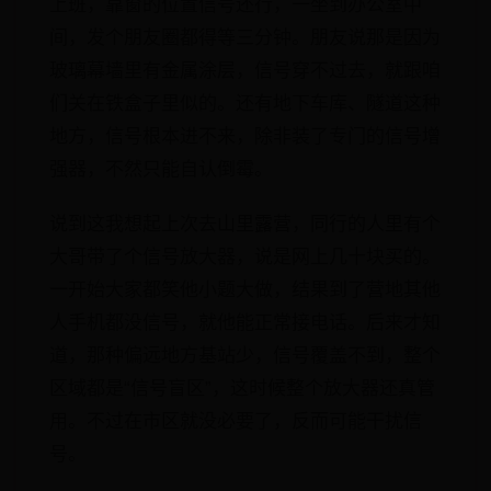
上班，靠窗的位置信号还行，一坐到办公室中
间，发个朋友圈都得等三分钟。朋友说那是因为
玻璃幕墙里有金属涂层，信号穿不过去，就跟咱
们关在铁盒子里似的。还有地下车库、隧道这种
地方，信号根本进不来，除非装了专门的信号增
强器，不然只能自认倒霉。
说到这我想起上次去山里露营，同行的人里有个
大哥带了个信号放大器，说是网上几十块买的。
一开始大家都笑他小题大做，结果到了营地其他
人手机都没信号，就他能正常接电话。后来才知
道，那种偏远地方基站少，信号覆盖不到，整个
区域都是“信号盲区”，这时候整个放大器还真管
用。不过在市区就没必要了，反而可能干扰信
号。