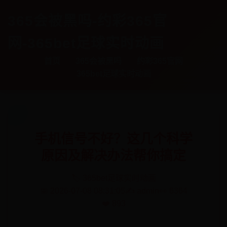
365会被黑吗-约彩365官
网-365bet足球实时动画
首页
365会被黑吗
约彩365官网
365bet足球实时动画
手机信号不好？这几个科学
原因及解决办法帮你搞定
🏷️ 365bet足球实时动画
📅 2026-07-08 08:31:05
✍️ admin
👀 6364
❤️ 893